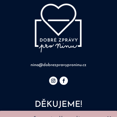
nina@dobrezpravyproninu.cz
DĚKUJEME!